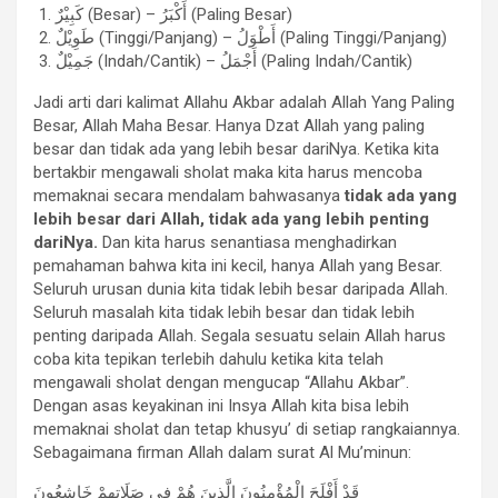
كَبِيْرٌ (Besar) – أَكْبَرُ (Paling Besar)
طَوِيْلٌ (Tinggi/Panjang) – أَطْوَلُ (Paling Tinggi/Panjang)
جَمِيْلٌ (Indah/Cantik) – أَجْمَلُ (Paling Indah/Cantik)
Jadi arti dari kalimat Allahu Akbar adalah Allah Yang Paling
Besar, Allah Maha Besar. Hanya Dzat Allah yang paling
besar dan tidak ada yang lebih besar dariNya. Ketika kita
bertakbir mengawali sholat maka kita harus mencoba
memaknai secara mendalam bahwasanya
tidak ada yang
lebih besar dari Allah, tidak ada yang lebih penting
dariNya.
Dan kita harus senantiasa menghadirkan
pemahaman bahwa kita ini kecil, hanya Allah yang Besar.
Seluruh urusan dunia kita tidak lebih besar daripada Allah.
Seluruh masalah kita tidak lebih besar dan tidak lebih
penting daripada Allah. Segala sesuatu selain Allah harus
coba kita tepikan terlebih dahulu ketika kita telah
mengawali sholat dengan mengucap “Allahu Akbar”.
Dengan asas keyakinan ini Insya Allah kita bisa lebih
memaknai sholat dan tetap khusyu’ di setiap rangkaiannya.
Sebagaimana firman Allah dalam surat Al Mu’minun:
قَدْ أَفْلَحَ الْمُؤْمِنُونَ الَّذِينَ هُمْ فِي صَلَاتِهِمْ خَاشِعُونَ