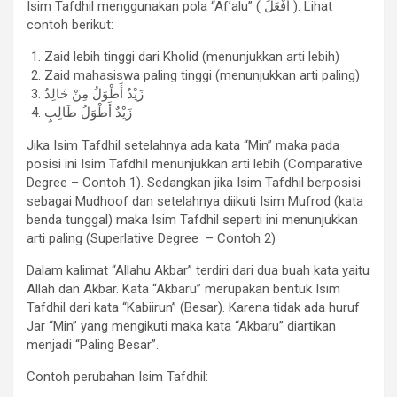
Isim Tafdhil menggunakan pola “Af’alu” ( أَفْعَلُ ). Lihat
contoh berikut:
Zaid lebih tinggi dari Kholid (menunjukkan arti lebih)
Zaid mahasiswa paling tinggi (menunjukkan arti paling)
زَيْدٌ أَطْوَلُ مِنْ خَالِدٌ
زَيْدٌ أَطْوَلُ طَالِبٍ
Jika Isim Tafdhil setelahnya ada kata “Min” maka pada
posisi ini Isim Tafdhil menunjukkan arti lebih (Comparative
Degree – Contoh 1). Sedangkan jika Isim Tafdhil berposisi
sebagai Mudhoof dan setelahnya diikuti Isim Mufrod (kata
benda tunggal) maka Isim Tafdhil seperti ini menunjukkan
arti paling (Superlative Degree – Contoh 2)
Dalam kalimat “Allahu Akbar” terdiri dari dua buah kata yaitu
Allah dan Akbar. Kata “Akbaru” merupakan bentuk Isim
Tafdhil dari kata “Kabiirun” (Besar). Karena tidak ada huruf
Jar “Min” yang mengikuti maka kata “Akbaru” diartikan
menjadi “Paling Besar”.
Contoh perubahan Isim Tafdhil: