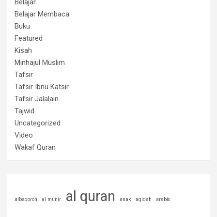
Belajar
Belajar Membaca
Buku
Featured
Kisah
Minhajul Muslim
Tafsir
Tafsir Ibnu Katsir
Tafsir Jalalain
Tajwid
Uncategorized
Video
Wakaf Quran
al quran
albaqoroh
al munir
anak
aqidah
arabic