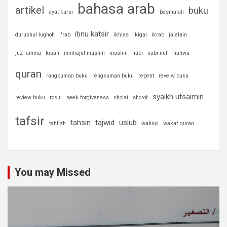
bahasa arab
artikel
buku
ayat kursi
basmalah
ibnu katsir
durushul lughoh
i'rab
ikhlas
ikigai
ikrab
jalalain
juz 'amma
kisah
minhajul muslim
muslim
nabi
nabi nuh
nahwu
quran
rangkuman buku
rengkuman buku
repent
reveiw buku
syaikh utsaimin
review buku
rosul
seek forgiveness
sholat
shorof
tafsir
tahsin
tajwid
uslub
tahfizh
wahsyi
wakaf quran
You may Missed