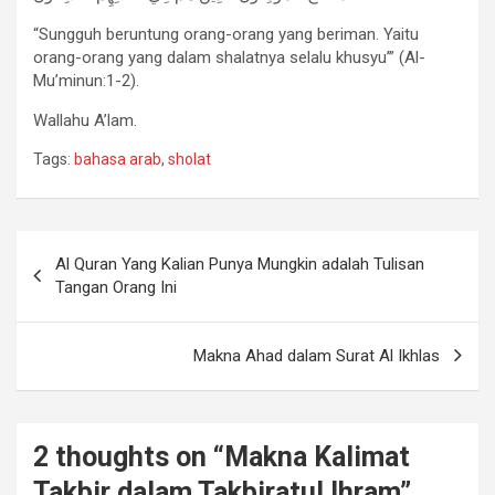
“Sungguh beruntung orang-orang yang beriman. Yaitu
orang-orang yang dalam shalatnya selalu khusyu’” (Al-
Mu’minun:1-2).
Wallahu A’lam.
Tags:
bahasa arab
,
sholat
Post
Al Quran Yang Kalian Punya Mungkin adalah Tulisan
navigation
Tangan Orang Ini
Makna Ahad dalam Surat Al Ikhlas
2 thoughts on “
Makna Kalimat
Takbir dalam Takbiratul Ihram
”