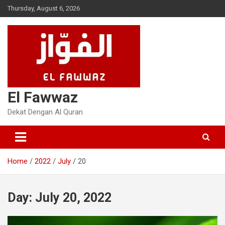
Skip
Thursday, August 6, 2026
to
content
El Fawwaz
Dekat Dengan Al Quran
Home
2022
July
20
Day:
July 20, 2022