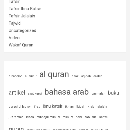
Tafsir
Tafsir Ibnu Katsir
Tafsir Jalalain
Tajwid
Uncategorized
Video
Wakaf Quran
al quran
albaqoroh
al munir
anak
aqidah
arabic
bahasa arab
artikel
buku
ayat kursi
basmalah
ibnu katsir
durushul lughoh
i'rab
ikhlas
ikigai
ikrab
jalalain
juz 'amma
kisah
minhajul muslim
muslim
nabi
nabi nuh
nahwu
quran