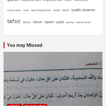
rangkuman buku
rengkuman buku
repent
reveiw buku
syaikh utsaimin
review buku
rosul
seek forgiveness
sholat
shorof
tafsir
tahsin
tajwid
uslub
tahfizh
wahsyi
wakaf quran
You may Missed