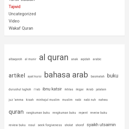
Tajwid
Uncategorized
Video
Wakaf Quran
al quran
albaqoroh
al munir
anak
aqidah
arabic
bahasa arab
artikel
buku
ayat kursi
basmalah
ibnu katsir
durushul lughoh
i'rab
ikhlas
ikigai
ikrab
jalalain
juz 'amma
kisah
minhajul muslim
muslim
nabi
nabi nuh
nahwu
quran
rangkuman buku
rengkuman buku
repent
reveiw buku
syaikh utsaimin
review buku
rosul
seek forgiveness
sholat
shorof