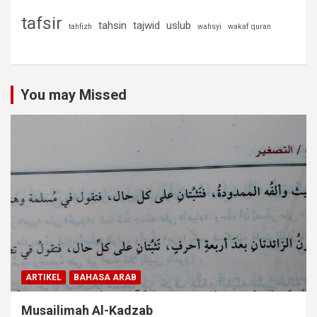
tafsir
tahsin
tajwid
uslub
tahfizh
wahsyi
wakaf quran
You may Missed
ARTIKEL
BAHASA ARAB
Musailimah Al-Kadzab