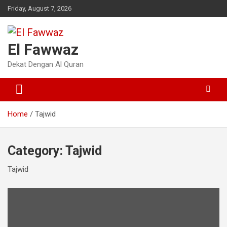
Skip
Friday, August 7, 2026
to
content
El Fawwaz
Dekat Dengan Al Quran
Home
Tajwid
Category:
Tajwid
Tajwid