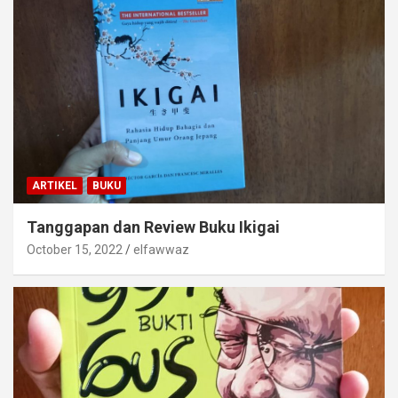
ARTIKEL
BUKU
Tanggapan dan Review Buku Ikigai
October 15, 2022
elfawwaz