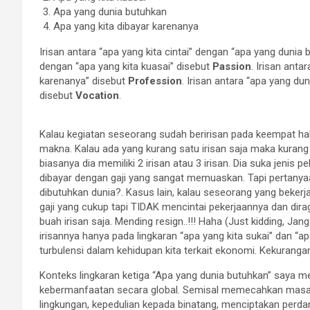
Apa yang dunia butuhkan
Apa yang kita dibayar karenanya
Irisan antara “apa yang kita cintai” dengan “apa yang dunia
dengan “apa yang kita kuasai” disebut
Passion
. Irisan anta
karenanya” disebut
Profession
. Irisan antara “apa yang du
disebut
Vocation
.
Kalau kegiatan seseorang sudah beririsan pada keempat ha
makna. Kalau ada yang kurang satu irisan saja maka kuran
biasanya dia memiliki 2 irisan atau 3 irisan. Dia suka jenis pe
dibayar dengan gaji yang sangat memuaskan. Tapi pertanya
dibutuhkan dunia?. Kasus lain, kalau seseorang yang bekerja
gaji yang cukup tapi TIDAK mencintai pekerjaannya dan dir
buah irisan saja. Mending resign..!!! Haha (Just kidding, Jan
irisannya hanya pada lingkaran “apa yang kita sukai” dan “
turbulensi dalam kehidupan kita terkait ekonomi. Kekuranga
Konteks lingkaran ketiga “Apa yang dunia butuhkan” saya 
kebermanfaatan secara global. Semisal memecahkan masal
lingkungan, kepedulian kepada binatang, menciptakan perda