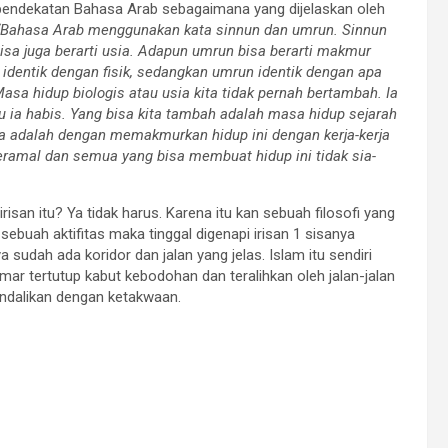
i pendekatan Bahasa Arab sebagaimana yang dijelaskan oleh
Bahasa Arab menggunakan kata sinnun dan umrun. Sinnun
bisa juga berarti usia. Adapun umrun bisa berarti makmur
un identik dengan fisik, sedangkan umrun identik dengan apa
a hidup biologis atau usia kita tidak pernah bertambah. Ia
u ia habis. Yang bisa kita tambah adalah masa hidup sejarah
ia adalah dengan memakmurkan hidup ini dengan kerja-kerja
beramal dan semua yang bisa membuat hidup ini tidak sia-
isan itu? Ya tidak harus. Karena itu kan sebuah filosofi yang
i sebuah aktifitas maka tinggal digenapi irisan 1 sisanya
a sudah ada koridor dan jalan yang jelas. Islam itu sendiri
samar tertutup kabut kebodohan dan teralihkan oleh jalan-jalan
ndalikan dengan ketakwaan.