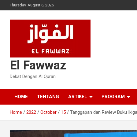
Skip
Thursday, August 6, 2026
to
content
El Fawwaz
Dekat Dengan Al Quran
HOME
TENTANG
ARTIKEL
PROGRAM
Home
2022
October
15
Tanggapan dan Review Buku Ikiga