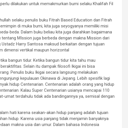
 perlu dilakukan untuk memakmurkan bumi selaku Khalifah Fil
ullah selaku penulis buku Fitrah Based Education dan Fitrah
pemimpin di muka bumi, kita juga seyogyanya memiliki misi
erbeda-beda. Dalam buku beliau kita juga diarahkan bagaimana
au tentang MIssion juga berbeda dengan makna Mission dari
ng Ustadz Harry Santosa maksud berkaitan dengan tujuan
m dimensi vertikal maupun horizontal
ika bangun tidur. Ketika bangun tidur kita tahu mau
raktifitas. Selain itu dampak filosofi Ikigai ini bisa
ang. Penulis buku Ikigai secara langsung melakukan
 mengunjungi kepulauan Okinawa di Jepang. Lebih spesifik lagi
banyak hidup Centenarian. Centenarian adalah orang yang hidup
Centenarian. Kalau Super Centenarian usianya mencapai 110
at-umat terdahulu tidak ada bandingannya ya, semisal dengan
alam hati karena seakan-akan hidup panjang adalah tujuan
ahan hidup. Karena usia panjang tidak menjamin banyaknya
bedaan makna usia dan umur. Dalam bahasa Indonesia