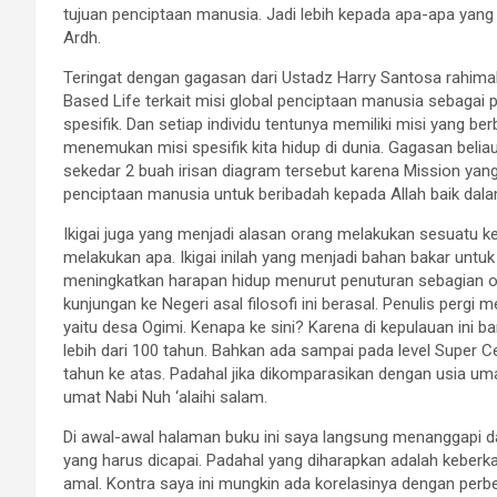
tujuan penciptaan manusia. Jadi lebih kepada apa-apa yang
Ardh.
Teringat dengan gagasan dari Ustadz Harry Santosa rahimah
Based Life terkait misi global penciptaan manusia sebagai 
spesifik. Dan setiap individu tentunya memiliki misi yang b
menemukan misi spesifik kita hidup di dunia. Gagasan beli
sekedar 2 buah irisan diagram tersebut karena Mission ya
penciptaan manusia untuk beribadah kepada Allah baik dala
Ikigai juga yang menjadi alasan orang melakukan sesuatu ket
melakukan apa. Ikigai inilah yang menjadi bahan bakar untuk be
meningkatkan harapan hidup menurut penuturan sebagian or
kunjungan ke Negeri asal filosofi ini berasal. Penulis pergi
yaitu desa Ogimi. Kenapa ke sini? Karena di kepulauan ini 
lebih dari 100 tahun. Bahkan ada sampai pada level Super 
tahun ke atas. Padahal jika dikomparasikan dengan usia um
umat Nabi Nuh ‘alaihi salam.
Di awal-awal halaman buku ini saya langsung menanggapi d
yang harus dicapai. Padahal yang diharapkan adalah keberk
amal. Kontra saya ini mungkin ada korelasinya dengan per