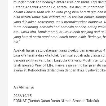
mungkin tidak ada bedanya antara usia dan umur. Tapi dar
Ustadz Ahsanur Ahmad Lc. antara usia dan umur berbeda:
“
dalam Bahasa Arab adalah kata yang bisa berarti gigi dan 
bisa berarti umur. Dari keterkaitan ini terlihat bahwa sinn
yang dilakukan seseorang untuk memakmurkan hidupnya. Mas
terus berkurang, semakin hari semakin pendek, setiap wakt
atau umur kita. Untuk membuat umur lebih panjang dari us
yang berarti serta amal-amal saleh tanpa akhir. Berkarya, 
sia.”
Apakah harus satu pekerjaan yang digeluti dan mencakup 4 ir
bisa kita terima dan kita tolak. Semisal sudah ada 3 irisan d
dengan aktifitas yang lain. Lagipula kita yang Muslim tentuny
telah menjadi Way of LIfe. Hanya saja sering kali jalan itu 
syahwat. Kebodohan dihilangkan dengan Ilmu. Syahwat dike
Ari Abimanyu
2022/10/15
RQDNAT (Rumah Quran Darun Ni’mah Amanah Takaful)