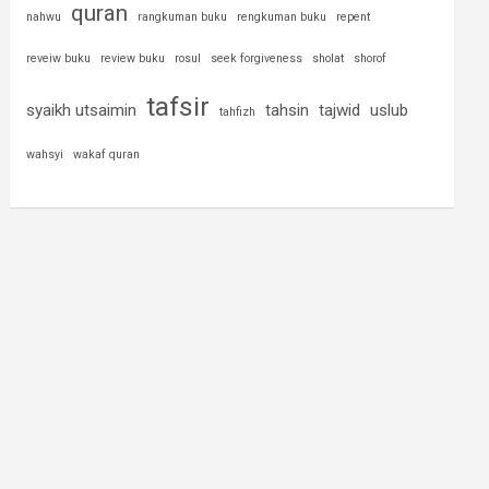
quran
nahwu
rangkuman buku
rengkuman buku
repent
reveiw buku
review buku
rosul
seek forgiveness
sholat
shorof
tafsir
syaikh utsaimin
tahsin
tajwid
uslub
tahfizh
wahsyi
wakaf quran