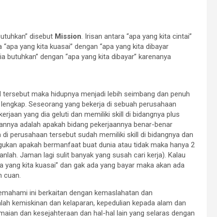
 butuhkan” disebut
Mission
. Irisan antara “apa yang kita cintai”
ra “apa yang kita kuasai” dengan “apa yang kita dibayar
nia butuhkan” dengan “apa yang kita dibayar” karenanya
l tersebut maka hidupnya menjadi lebih seimbang dan penuh
g lengkap. Seseorang yang bekerja di sebuah perusahaan
kerjaan yang dia geluti dan memiliki skill di bidangnya plus
annya adalah apakah bidang pekerjaannya benar-benar
 di perusahaan tersebut sudah memiliki skill di bidangnya dan
agukan apakah bermanfaat buat dunia atau tidak maka hanya 2
ganlah. Jaman lagi sulit banyak yang susah cari kerja). Kalau
apa yang kita kuasai” dan gak ada yang bayar maka akan ada
n cuan.
memahami ini berkaitan dengan kemaslahatan dan
ah kemiskinan dan kelaparan, kepedulian kepada alam dan
maian dan kesejahteraan dan hal-hal lain yang selaras dengan