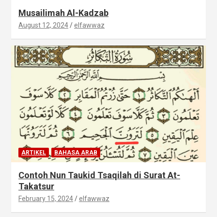
Musailimah Al-Kadzab
August 12, 2024
elfawwaz
ARTIKEL
BAHASA ARAB
Contoh Nun Taukid Tsaqilah di Surat At-
Takatsur
February 15, 2024
elfawwaz