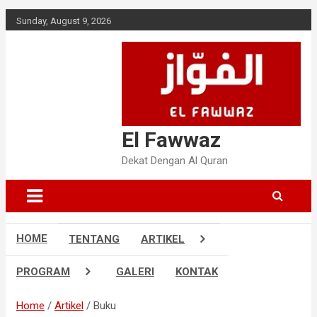
S
Sunday, August 9, 2026
k
i
p
t
o
c
o
El Fawwaz
n
t
Dekat Dengan Al Quran
e
n
t
HOME
TENTANG
ARTIKEL
PROGRAM
GALERI
KONTAK
Home
Artikel
Buku