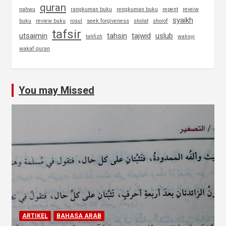
quran
nahwu
rangkuman buku
rengkuman buku
repent
reveiw
syaikh
buku
review buku
rosul
seek forgiveness
sholat
shorof
tafsir
utsaimin
tahsin
tajwid
uslub
tahfizh
wahsyi
wakaf quran
You may Missed
ARTIKEL
BAHASA ARAB