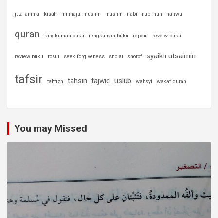
juz 'amma
kisah
minhajul muslim
muslim
nabi
nabi nuh
nahwu
quran
rangkuman buku
rengkuman buku
repent
reveiw buku
syaikh utsaimin
review buku
rosul
seek forgiveness
sholat
shorof
tafsir
tahsin
tajwid
uslub
tahfizh
wahsyi
wakaf quran
You may Missed