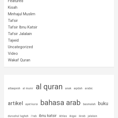
Featured
Kisah
Minhajul Muslim
Tafsir
Tafsir Ibnu Katsir
Tafsir Jalalain
Tajwid
Uncategorized
Video
Wakaf Quran
al quran
albaqoroh
al munir
anak
aqidah
arabic
bahasa arab
artikel
buku
ayat kursi
basmalah
ibnu katsir
durushul lughoh
i'rab
ikhlas
ikigai
ikrab
jalalain