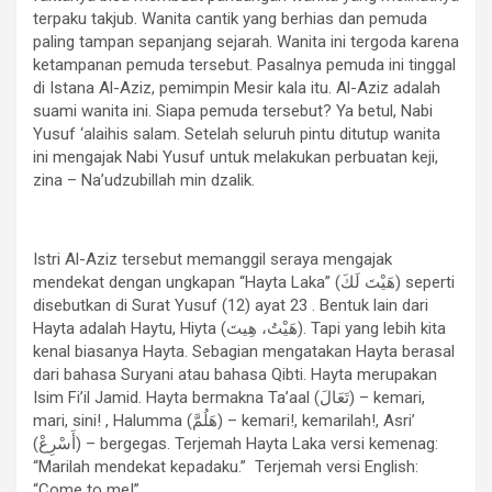
terpaku takjub. Wanita cantik yang berhias dan pemuda
paling tampan sepanjang sejarah. Wanita ini tergoda karena
ketampanan pemuda tersebut. Pasalnya pemuda ini tinggal
di Istana Al-Aziz, pemimpin Mesir kala itu. Al-Aziz adalah
suami wanita ini. Siapa pemuda tersebut? Ya betul, Nabi
Yusuf ‘alaihis salam. Setelah seluruh pintu ditutup wanita
ini mengajak Nabi Yusuf untuk melakukan perbuatan keji,
zina – Na’udzubillah min dzalik.
Istri Al-Aziz tersebut memanggil seraya mengajak
mendekat dengan ungkapan “Hayta Laka” (هَيْتَ لَكَ) seperti
disebutkan di Surat Yusuf (12) ayat 23 . Bentuk lain dari
Hayta adalah Haytu, Hiyta (هَيْتُ، هِيتَ). Tapi yang lebih kita
kenal biasanya Hayta. Sebagian mengatakan Hayta berasal
dari bahasa Suryani atau bahasa Qibti. Hayta merupakan
Isim Fi’il Jamid. Hayta bermakna Ta’aal (تَعَالَ) – kemari,
mari, sini! , Halumma (هَلُمَّ) – kemari!, kemarilah!, Asri’
(أَسْرِعْ) – bergegas. Terjemah Hayta Laka versi kemenag:
“Marilah mendekat kepadaku.” Terjemah versi English:
“Come to me!”.