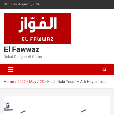
Skip
Saturday, August 8, 2026
to
content
El Fawwaz
Dekat Dengan Al Quran
Home
2022
May
23
Kisah Nabi Yusuf – Arti Hayta Laka