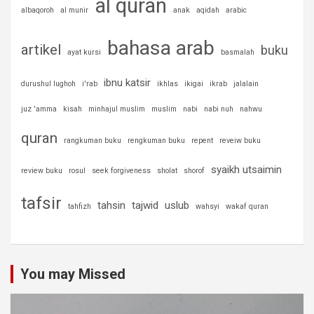
al quran
albaqoroh
al munir
anak
aqidah
arabic
bahasa arab
artikel
buku
ayat kursi
basmalah
ibnu katsir
durushul lughoh
i'rab
ikhlas
ikigai
ikrab
jalalain
juz 'amma
kisah
minhajul muslim
muslim
nabi
nabi nuh
nahwu
quran
rangkuman buku
rengkuman buku
repent
reveiw buku
syaikh utsaimin
review buku
rosul
seek forgiveness
sholat
shorof
tafsir
tahsin
tajwid
uslub
tahfizh
wahsyi
wakaf quran
You may Missed