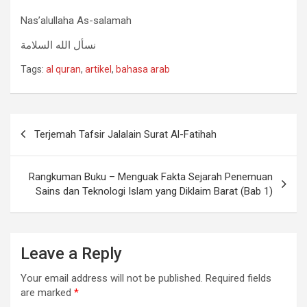
Nas’alullaha As-salamah
نسأل الله السلامة
Tags:
al quran
,
artikel
,
bahasa arab
Post
Terjemah Tafsir Jalalain Surat Al-Fatihah
navigation
Rangkuman Buku – Menguak Fakta Sejarah Penemuan
Sains dan Teknologi Islam yang Diklaim Barat (Bab 1)
Leave a Reply
Your email address will not be published.
Required fields
are marked
*