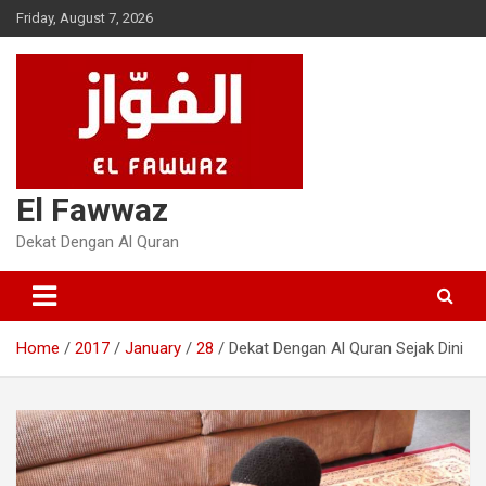
Skip
Friday, August 7, 2026
to
content
El Fawwaz
Dekat Dengan Al Quran
Home
2017
January
28
Dekat Dengan Al Quran Sejak Dini