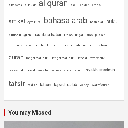
al quran
albaqoroh
al munir
anak
aqidah
arabic
bahasa arab
artikel
buku
ayat kursi
basmalah
ibnu katsir
durushul lughoh
i'rab
ikhlas
ikigai
ikrab
jalalain
juz 'amma
kisah
minhajul muslim
muslim
nabi
nabi nuh
nahwu
quran
rangkuman buku
rengkuman buku
repent
reveiw buku
syaikh utsaimin
review buku
rosul
seek forgiveness
sholat
shorof
tafsir
tahsin
tajwid
uslub
tahfizh
wahsyi
wakaf quran
You may Missed