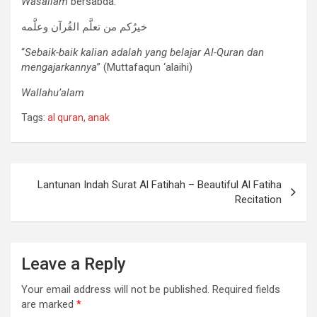
Wasallam
bersabda:
خيرُكم من تعلَّم القُرآن وعلَّمه
“
Sebaik-baik kalian adalah yang belajar Al-Quran dan
mengajarkannya
” (Muttafaqun ‘alaihi)
Wallahu’alam
Tags:
al quran
,
anak
Post
Lantunan Indah Surat Al Fatihah – Beautiful Al Fatiha
navigation
Recitation
Leave a Reply
Your email address will not be published.
Required fields
are marked
*