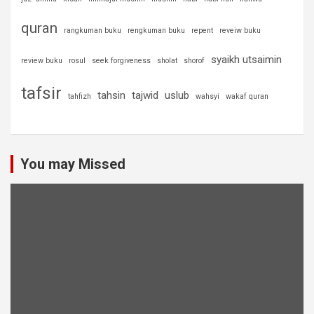
quran
rangkuman buku
rengkuman buku
repent
reveiw buku
syaikh utsaimin
review buku
rosul
seek forgiveness
sholat
shorof
tafsir
tahsin
tajwid
uslub
tahfizh
wahsyi
wakaf quran
You may Missed