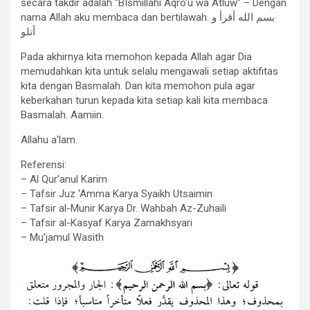
secara takdir adalah “BIsmillahi Aqro’u wa Atluw” – Dengan
nama Allah aku membaca dan bertilawah. بسم الله أقرأ و
أتلو
Pada akhirnya kita memohon kepada Allah agar Dia
memudahkan kita untuk selalu mengawali setiap aktifitas
kita dengan Basmalah. Dan kita memohon pula agar
keberkahan turun kepada kita setiap kali kita membaca
Basmalah. Aamiin.
Allahu a’lam.
Referensi:
– Al Qur’anul Karim
– Tafsir Juz ‘Amma Karya Syaikh Utsaimin
– Tafsir al-Munir Karya Dr. Wahbah Az-Zuhaili
– Tafsir al-Kasyaf Karya Zamakhsyari
– Mu’jamul Wasith