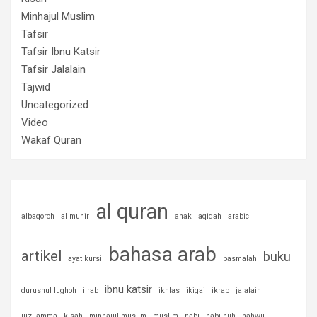
Minhajul Muslim
Tafsir
Tafsir Ibnu Katsir
Tafsir Jalalain
Tajwid
Uncategorized
Video
Wakaf Quran
al quran
albaqoroh
al munir
anak
aqidah
arabic
bahasa arab
artikel
buku
ayat kursi
basmalah
ibnu katsir
durushul lughoh
i'rab
ikhlas
ikigai
ikrab
jalalain
juz 'amma
kisah
minhajul muslim
muslim
nabi
nabi nuh
nahwu