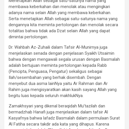
Menetapkan Allah sebagai satu-satunya nama yang
membawa keberkahan dan menolak atau mengingkari
adanya nama selain Allah yang membawa keberkahan.
Serta menetapkan Allah sebagai satu-satunya nama yang
dengannya kita meminta pertolongan dan menolak secara
totalitas bahwa tidak ada Dzat selain Allah yang dapat
dimintai pertolongan.
Dr. Wahbah Az-Zuhaili dalam Tafsir Al-Munirnya juga
menjelaskan senada dengan penjelasan Syaikh Utsaimin
bahwa dengan mengawali segala urusan dengan Basmalah
adalah bertujuan meminta pertolongan kepada Rabb
(Pencipta, Penguasa, Pengatur) sekaligus sebagai
Ilah/sesembahan yang berhak disembah. Dengan
menyebut dua asma lainNya yaitu Ar Rahman dan Ar
Rahim juga mengisyaratkan akan kasih sayang Allah yang
begitu luas kepada seluruh makhlukNya.
Zamakhsyari yang dikenal beraqidah Mu’tazilah dan
bermadzhab Hanafi juga menjelaskan dalam tafsir Al
Kasyafnya bahwa lafadz Basmalah dalam permulaan Surat
Al Fatiha secara takdir ada kata yang dihapus. Karena