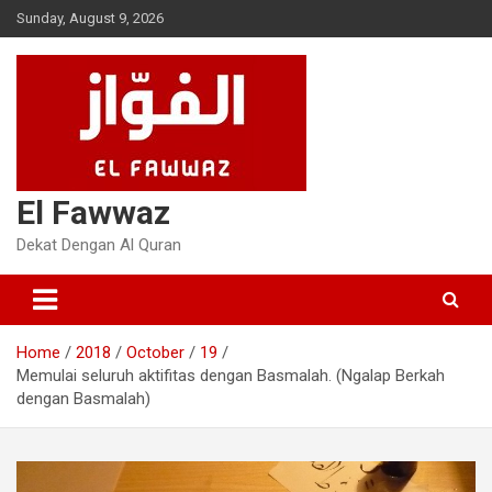
Skip
Sunday, August 9, 2026
to
content
El Fawwaz
Dekat Dengan Al Quran
Home
2018
October
19
Memulai seluruh aktifitas dengan Basmalah. (Ngalap Berkah
dengan Basmalah)