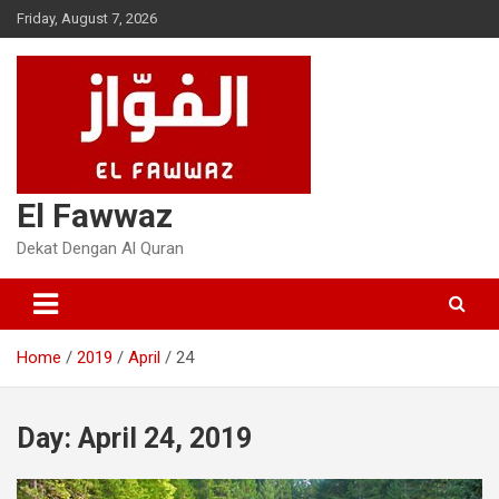
Skip
Friday, August 7, 2026
to
content
El Fawwaz
Dekat Dengan Al Quran
Home
2019
April
24
Day:
April 24, 2019