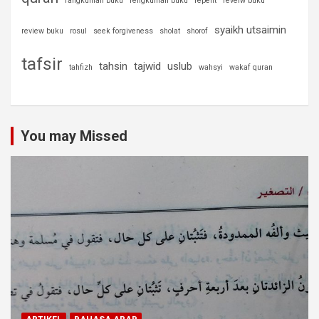
rangkuman buku
rengkuman buku
repent
reveiw buku
syaikh utsaimin
review buku
rosul
seek forgiveness
sholat
shorof
tafsir
tahsin
tajwid
uslub
tahfizh
wahsyi
wakaf quran
You may Missed