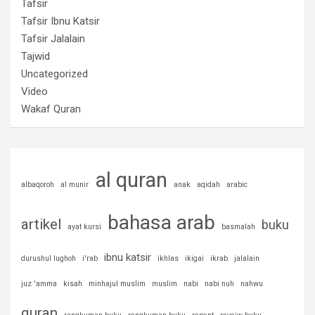
Tafsir
Tafsir Ibnu Katsir
Tafsir Jalalain
Tajwid
Uncategorized
Video
Wakaf Quran
al quran
albaqoroh
al munir
anak
aqidah
arabic
bahasa arab
artikel
buku
ayat kursi
basmalah
ibnu katsir
durushul lughoh
i'rab
ikhlas
ikigai
ikrab
jalalain
juz 'amma
kisah
minhajul muslim
muslim
nabi
nabi nuh
nahwu
quran