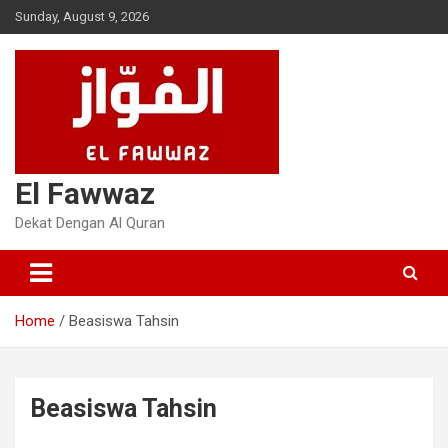
Skip
Sunday, August 9, 2026
to
content
El Fawwaz
Dekat Dengan Al Quran
Home
Beasiswa Tahsin
Beasiswa Tahsin