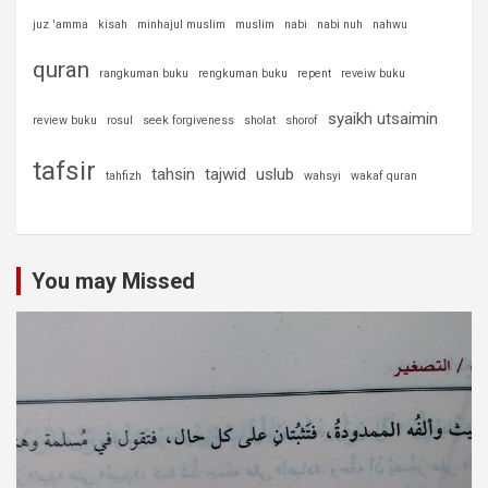
juz 'amma
kisah
minhajul muslim
muslim
nabi
nabi nuh
nahwu
quran
rangkuman buku
rengkuman buku
repent
reveiw buku
syaikh utsaimin
review buku
rosul
seek forgiveness
sholat
shorof
tafsir
tahsin
tajwid
uslub
tahfizh
wahsyi
wakaf quran
You may Missed