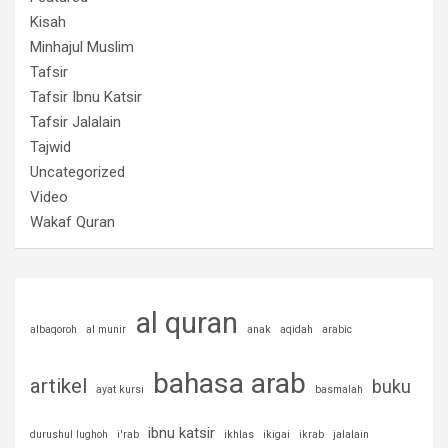
Kisah
Minhajul Muslim
Tafsir
Tafsir Ibnu Katsir
Tafsir Jalalain
Tajwid
Uncategorized
Video
Wakaf Quran
al quran
albaqoroh
al munir
anak
aqidah
arabic
bahasa arab
artikel
buku
ayat kursi
basmalah
ibnu katsir
durushul lughoh
i'rab
ikhlas
ikigai
ikrab
jalalain