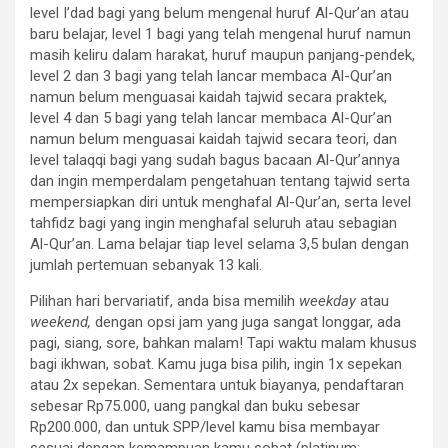
level I’dad bagi yang belum mengenal huruf Al-Qur’an atau
baru belajar, level 1 bagi yang telah mengenal huruf namun
masih keliru dalam harakat, huruf maupun panjang-pendek,
level 2 dan 3 bagi yang telah lancar membaca Al-Qur’an
namun belum menguasai kaidah tajwid secara praktek,
level 4 dan 5 bagi yang telah lancar membaca Al-Qur’an
namun belum menguasai kaidah tajwid secara teori, dan
level talaqqi bagi yang sudah bagus bacaan Al-Qur’annya
dan ingin memperdalam pengetahuan tentang tajwid serta
mempersiapkan diri untuk menghafal Al-Qur’an, serta level
tahfidz bagi yang ingin menghafal seluruh atau sebagian
Al-Qur’an. Lama belajar tiap level selama 3,5 bulan dengan
jumlah pertemuan sebanyak 13 kali.
Pilihan hari bervariatif, anda bisa memilih
weekday
atau
weekend,
dengan opsi jam yang juga sangat longgar, ada
pagi, siang, sore, bahkan malam! Tapi waktu malam khusus
bagi ikhwan, sobat. Kamu juga bisa pilih, ingin 1x sepekan
atau 2x sepekan. Sementara untuk biayanya, pendaftaran
sebesar Rp75.000, uang pangkal dan buku sebesar
Rp200.000, dan untuk SPP/level kamu bisa membayar
sesuai dengan kemampuan kamu sobat (platinum: