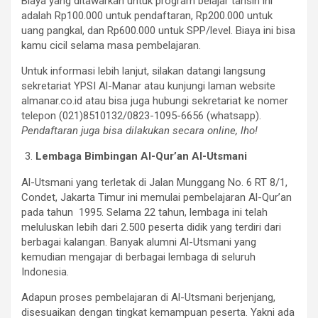
Biaya yang ditawarkan untuk program belajar tahsin ini
adalah Rp100.000 untuk pendaftaran, Rp200.000 untuk
uang pangkal, dan Rp600.000 untuk SPP/level. Biaya ini bisa
kamu cicil selama masa pembelajaran.
Untuk informasi lebih lanjut, silakan datangi langsung
sekretariat YPSI Al-Manar atau kunjungi laman website
almanar.co.id atau bisa juga hubungi sekretariat ke nomer
telepon (021)8510132/0823-1095-6656 (whatsapp).
Pendaftaran juga bisa dilakukan secara online, lho!
Lembaga Bimbingan Al-Qur’an Al-Utsmani
Al-Utsmani yang terletak di Jalan Munggang No. 6 RT 8/1,
Condet, Jakarta Timur ini memulai pembelajaran Al-Qur’an
pada tahun 1995. Selama 22 tahun, lembaga ini telah
meluluskan lebih dari 2.500 peserta didik yang terdiri dari
berbagai kalangan. Banyak alumni Al-Utsmani yang
kemudian mengajar di berbagai lembaga di seluruh
Indonesia.
Adapun proses pembelajaran di Al-Utsmani berjenjang,
disesuaikan dengan tingkat kemampuan peserta. Yakni ada