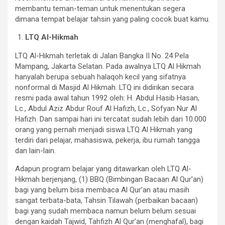
membantu teman-teman untuk menentukan segera
dimana tempat belajar tahsin yang paling cocok buat kamu.
LTQ Al-Hikmah
LTQ Al-Hikmah terletak di Jalan Bangka II No. 24 Pela
Mampang, Jakarta Selatan. Pada awalnya LTQ Al Hikmah
hanyalah berupa sebuah halaqoh kecil yang sifatnya
nonformal di Masjid Al Hikmah. LTQ ini didirikan secara
resmi pada awal tahun 1992 oleh: H. Abdul Hasib Hasan,
Lc., Abdul Aziz Abdur Rouf Al Hafizh, Lc., Sofyan Nur Al
Hafizh. Dan sampai hari ini tercatat sudah lebih dari 10.000
orang yang pernah menjadi siswa LTQ Al Hikmah yang
terdiri dari pelajar, mahasiswa, pekerja, ibu rumah tangga
dan lain-lain.
Adapun program belajar yang ditawarkan oleh LTQ Al-
Hikmah berjenjang, (1) BBQ (Bimbingan Bacaan Al Qur’an)
bagi yang belum bisa membaca Al Qur’an atau masih
sangat terbata-bata, Tahsin Tilawah (perbaikan bacaan)
bagi yang sudah membaca namun belum belum sesuai
dengan kaidah Tajwid, Tahfizh Al Qur’an (menghafal), bagi