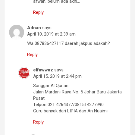
afwan, belum ada akhi…
Reply
Adnan
says:
April 10, 2019 at 2:39 am
Wa 087836427117 daerah jakpus adakah?
Reply
elfawwaz
says:
April 15, 2019 at 2:44 pm
Sanggar Al Qur’an
Jalan Mardani Raya No. 5 Johar Baru Jakarta
Pusat.
Telpon 021 4264377/081514277990
Guru banyak dari LIPIA dan An Nuaimi
Reply