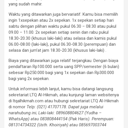
yang sudah mahir.
Waktu yang ditawarkan juga bervariatif. Kamu bisa memilih
ingin 1xsepekan atau 2x sepekan. 1x sepekan setiap hari
sabtu dengan pilihan waktu pukul 06.30 – 08.30 atau pukul
09.00 – 11.00. 2x sepekan setiap senin dan rabu pukul
18.30-20.30 (khusus laki-laki) atau selasa dan kamis pukul
06.00-08.00 (laki-laki), pukul 06.30-08.30 (perempuan) dan
selasa dan jum’at jam 18.30-20.30 (khusus laki-laki) .
Biaya yang ditawarkan juga relatif terjangkau. Dengan biaya
pendaftaran Rp100.000 serta uang SPP/semester (6 bulan)
sebesar Rp250.000 bagi yang 1x sepekan dan Rp300.000
bagi yang 2x sepekan.
Untuk informasi lebih lanjut, kamu bisa datangi langsung
sekretariat LTQ Al-Hikmah, atau kunjungi laman websitenya
di ltqalhikmah.com atau hubungi sekretariat LTQ Al-Hikmah
di nomor
Telp: (021) 41707178. Dapat juga melalui
narahubung ini; Laki-laki: 089608804627 (Yudha –
WhatsApp) atau 083808444154 (Pak Haris). Perempuan:
081314734322 (Usth. Khoiriyah) atau 085697003744