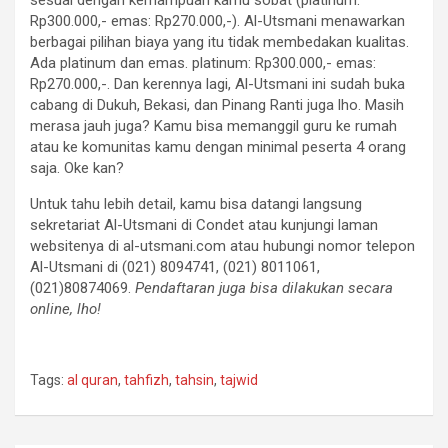
Rp300.000,- emas: Rp270.000,-). Al-Utsmani menawarkan
berbagai pilihan biaya yang itu tidak membedakan kualitas.
Ada platinum dan emas. platinum: Rp300.000,- emas:
Rp270.000,-. Dan kerennya lagi, Al-Utsmani ini sudah buka
cabang di Dukuh, Bekasi, dan Pinang Ranti juga lho. Masih
merasa jauh juga? Kamu bisa memanggil guru ke rumah
atau ke komunitas kamu dengan minimal peserta 4 orang
saja. Oke kan?
Untuk tahu lebih detail, kamu bisa datangi langsung
sekretariat Al-Utsmani di Condet atau kunjungi laman
websitenya di al-utsmani.com atau hubungi nomor telepon
Al-Utsmani di (021) 8094741, (021) 8011061,
(021)80874069.
Pendaftaran juga bisa dilakukan secara
online, lho!
Tags:
al quran
,
tahfizh
,
tahsin
,
tajwid