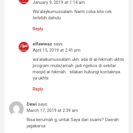
January 9, 2019 at 1:14 am
Wa’alaykumussalam. Nanti coba kita cek
terlebih dahulu.
Reply
elfawwaz
says:
April 15, 2019 at 2:41 pm
wa’alaikumussalam ukh. ada di al-hikmah ukhtii
program mulazamah. jadi ngekos di sekitar
masjid al-hikmah… silakan hubungi kontaknya
ya ukhtii
Reply
Dewi
says:
March 17, 2019 at 2:39 am
Bisa kerumah g, untuk Saya dan suami? Daerah
jagakarsa