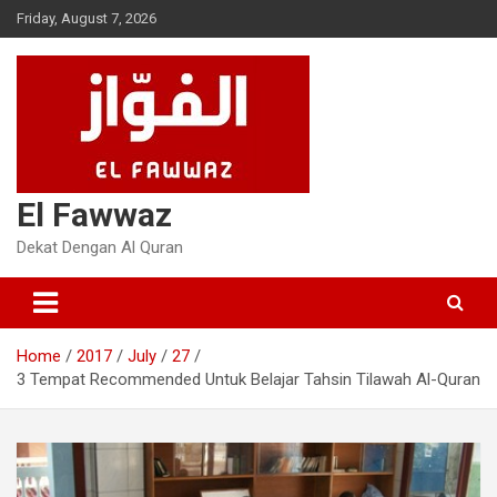
Skip
Friday, August 7, 2026
to
content
El Fawwaz
Dekat Dengan Al Quran
Home
2017
July
27
3 Tempat Recommended Untuk Belajar Tahsin Tilawah Al-Quran